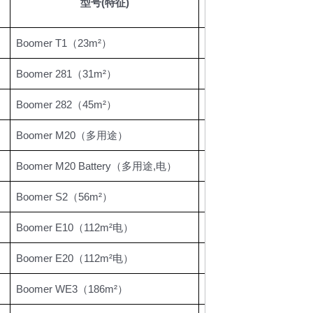
型号(特征)
动力
（
Boomer T1（23m²）
液压
9.651×1.3×2.02
Boomer 281（31m²）
液压
10.7×1.98×2.1
Boomer 282（45m²）
液压
11.83×1.99×2.3
Boomer M20（多用途）
液压
13.985×2.55×3.0
Boomer M20 Battery（多用途,电）
液压
14.449×2.55×3.0
Boomer S2（56m²）
液压
12.216×2.0×2.15
Boomer E10（112m²电）
液压
16.196×2.55×3.
Boomer E20（112m²电）
液压
16.196×2.55×3.
Boomer WE3（186m²）
液压
17.494×2.926×3