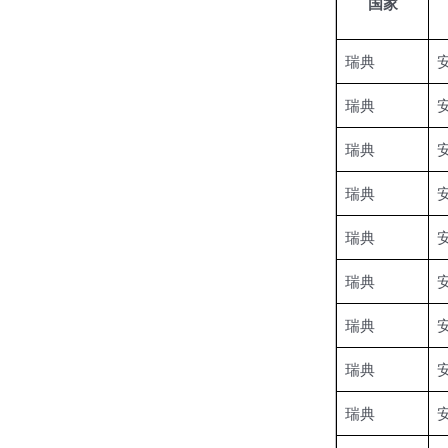
国家
瑞典
安
瑞典
安
瑞典
安
瑞典
安
瑞典
安
瑞典
安
瑞典
安
瑞典
安
瑞典
安