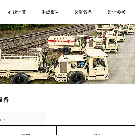
在线计算
生成报告
采矿设备
设计参考
设备