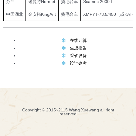
芬兰
诺曼特Normet
撬毛台车
Scamec 2000 L
中国湖北
金安拓KingAnt
撬毛台车
XMPYT-73.5/450（或KAT
在线计算
生成报告
采矿设备
设计参考
Copyright © 2015~2115 Wang Xuewang all right
reserved