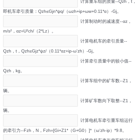
计算重车组的质量--Qzh，t，
即机车牵引质量：Qzh≤Gjn*ψq/（ωzh+ip+ωw+0.11*α）-Gj。
计算制动时的减速度--αz，
m/s²，αz=U²ch/（2*Lz）。
计算电机车的牵引质量--
Qzh，t，Qzh≤Gjz*ψz/（0.11*αz+ip-ω'zh）-Gj。
计算牵引质量中的较小值--
Qzh，kg。
计算车组中的矿车数--Z1，
辆。
计算矿车数向下取整--Z1，
辆。
计算电机车牵引重车组运行
的牵引力--Fzh，N，Fzh=[Gi+Z1*（G+G0）]*（ω‘zh-ip）*9.8。