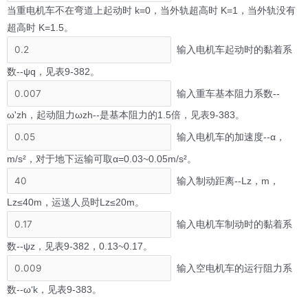
当重电机车不在弯道上起动时 k=0，当外轨超高时 K=1，当外轨没有
超高时 K=1.5。
输入电机车起动时的黏着系
数--ψq，见表9-382。
输入重车基本阻力系数--
ω'zh，起动阻力ωzh--是基本阻力的1.5倍，见表9-383。
输入电机车的加速度--α，
m/s²，对于地下运输可取α=0.03~0.05m/s²。
输入制动距离--Lz，m，
Lz≤40m，运送人员时Lz≤20m。
输入电机车制动时的黏着系
数--ψz，见表9-382，0.13~0.17。
输入空电机车的运行阻力系
数--ω‘k，见表9-383。