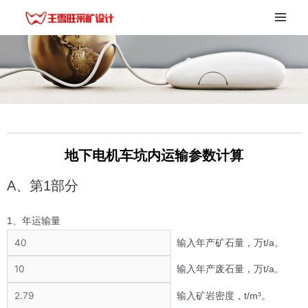
地下电机车坑内运输参数计算
A、第1部分
1、年运输量
输入年产矿石量，万t/a。
输入年产废石量，万t/a。
输入矿岩密度，t/m³。