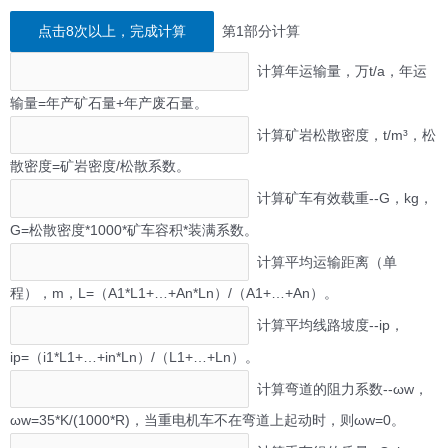
第1部分计算
计算年运输量，万t/a，年运
输量=年产矿石量+年产废石量。
计算矿岩松散密度，t/m³，松
散密度=矿岩密度/松散系数。
计算矿车有效载重--G，kg，
G=松散密度*1000*矿车容积*装满系数。
计算平均运输距离（单
程），m，L=（A1*L1+…+An*Ln）/（A1+…+An）。
计算平均线路坡度--ip，
ip=（i1*L1+…+in*Ln）/（L1+…+Ln）。
计算弯道的阻力系数--ωw，
ωw=35*K/(1000*R)，当重电机车不在弯道上起动时，则ωw=0。